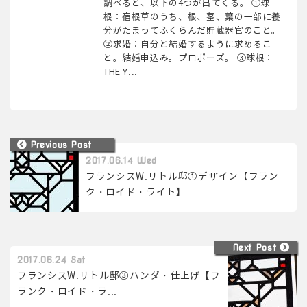
調べると、以下の4つが出てくる。 ①球
根：宿根草のうち、根、茎、葉の一部に養
分がたまってふくらんだ貯蔵器官のこと。
②求婚：自分と結婚するように求めるこ
と。結婚申込み。プロポーズ。 ③球根：
THE Y...
Previous Post
2017.06.14 Wed
フランシスW.リトル邸①デザイン【フラン
ク・ロイド・ライト】...
Next Post
2017.06.24 Sat
フランシスW.リトル邸③ハンダ・仕上げ【フ
ランク・ロイド・ラ...