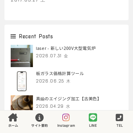
Recent Posts
laser - 新しい200V大型電気炉
2026.07.31 金
板ガラス価格計算ツール
2026.06.25 木
真鍮のエイジング加工【古美色】
2026.04.29 水
Illustratorで作成したdxfデータが
ホーム
サイト要約
Instagram
LINE
TEL
Silhouette Studioで歪むときの対処法