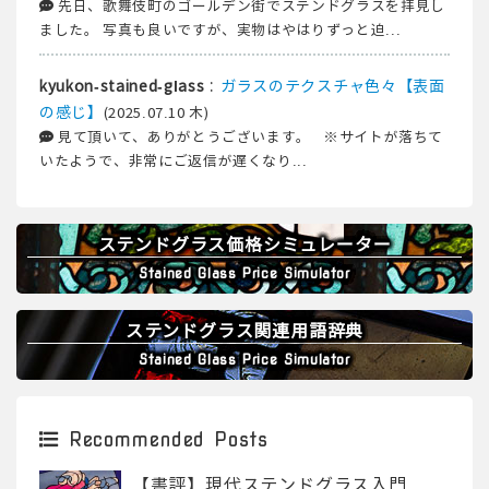
先日、歌舞伎町のゴールデン街でステンドグラスを拝見し
ました。 写真も良いですが、実物はやはりずっと迫...
:
ガラスのテクスチャ色々【表面
kyukon-stained-glass
の感じ】
(2025.07.10 木)
見て頂いて、ありがとうございます。 ※サイトが落ちて
いたようで、非常にご返信が遅くなり...
ステンドグラス価格シミュレーター
Stained Glass Price Simulator
ステンドグラス関連用語辞典
Stained Glass Price Simulator
Recommended Posts
【書評】現代ステンドグラス入門