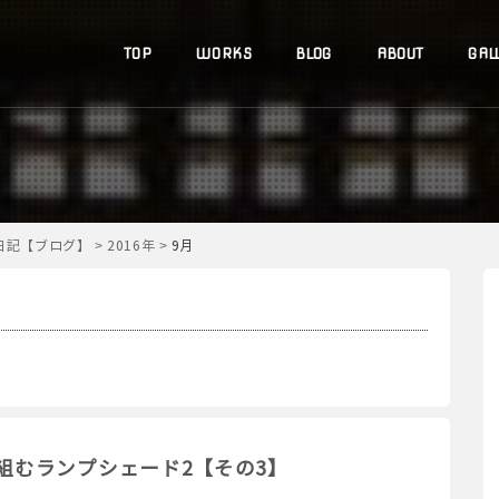
TOP
WORKS
BLOG
ABOUT
GAL
道日記【ブログ】
>
2016年
>
9月
組むランプシェード2【その3】