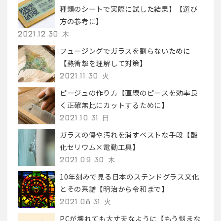
種類のシートで実際に試した結果】【選び
方の参考に】
2021.12.30 木
フュージングでガラスを割らないために
【熱衝撃を理解して対策】
2021.11.30 火
ピージュの作り方【直線のピースを効率良
く正確無比にカットするために】
2021.10.31 日
ガラスの傷や汚れを消すベストな手段【酸
化セリウム×電動工具】
2021.09.30 木
10年刻みで見る日本のステンドグラス文化
とその系譜【明治から令和まで】
2021.08.31 火
PCが壊れても大丈夫なように【もう悩まな