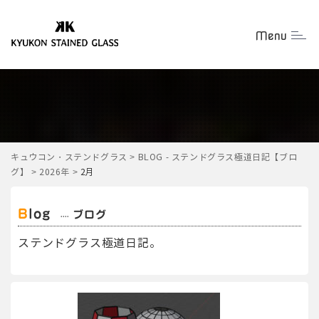
Menu
Togg
キュウコン・ステンドグラス
>
BLOG - ステンドグラス極道日記【ブロ
グ】
>
2026年
>
2月
Blog
ブログ
ステンドグラス極道日記。