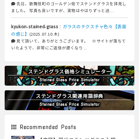
先日、歌舞伎町のゴールデン街でステンドグラスを拝見し
ました。 写真も良いですが、実物はやはりずっと迫...
:
ガラスのテクスチャ色々【表面
kyukon-stained-glass
の感じ】
(2025.07.10 木)
見て頂いて、ありがとうございます。 ※サイトが落ちて
いたようで、非常にご返信が遅くなり...
ステンドグラス価格シミュレーター
Stained Glass Price Simulator
ステンドグラス関連用語辞典
Stained Glass Price Simulator
Recommended Posts