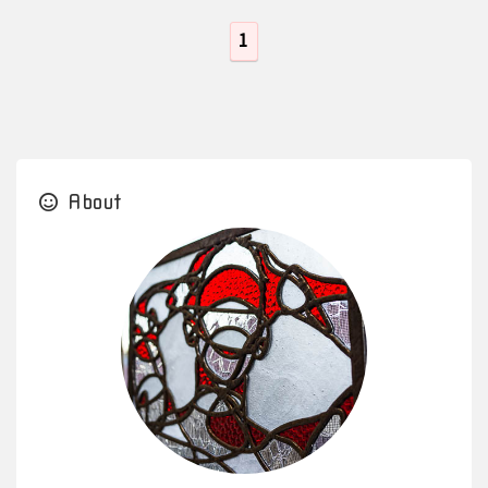
1
About