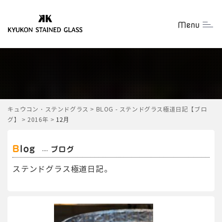
Menu
Togg
キュウコン・ステンドグラス
>
BLOG - ステンドグラス極道日記【ブロ
グ】
>
2016年
>
12月
Blog
ブログ
ステンドグラス極道日記。