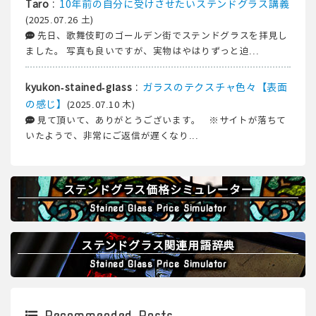
:
10年前の自分に受けさせたいステンドグラス講義
Taro
(2025.07.26 土)
先日、歌舞伎町のゴールデン街でステンドグラスを拝見し
ました。 写真も良いですが、実物はやはりずっと迫...
:
ガラスのテクスチャ色々【表面
kyukon-stained-glass
の感じ】
(2025.07.10 木)
見て頂いて、ありがとうございます。 ※サイトが落ちて
いたようで、非常にご返信が遅くなり...
ステンドグラス価格シミュレーター
Stained Glass Price Simulator
ステンドグラス関連用語辞典
Stained Glass Price Simulator
Recommended Posts