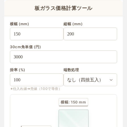
板ガラス価格計算ツール
横幅 (mm)
縦幅 (mm)
30cm角単価 (円)
掛率 (%)
端数処理
※仕入れ値➔売値（100で等倍）
横幅: 150 mm