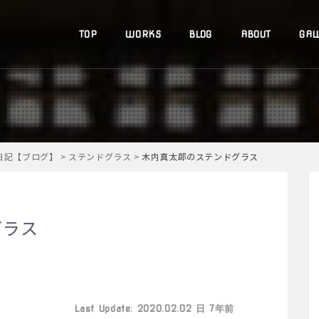
TOP
WORKS
BLOG
ABOUT
GAL
道日記【ブログ】
>
ステンドグラス
>
木内真太郎のステンドグラス
グラス
Last Update: 2020.02.02 日 7年前