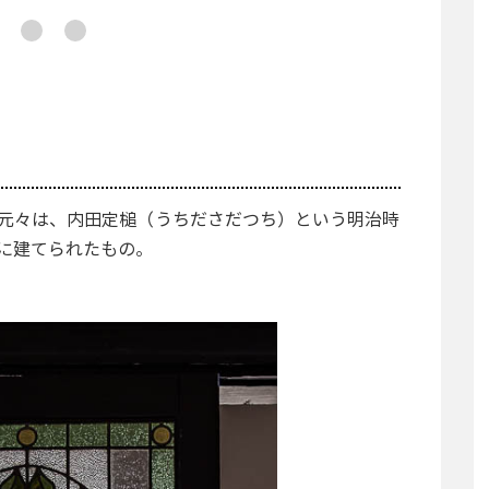
元々は、内田定槌（うちださだつち）という明治時
に建てられたもの。