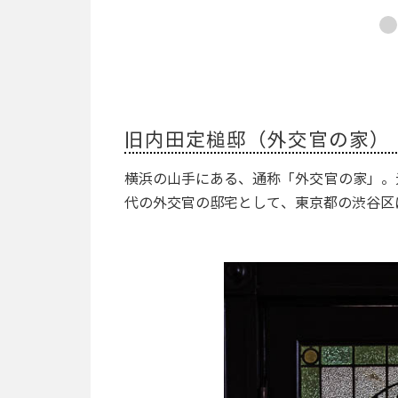
旧内田定槌邸（外交官の家）
横浜の山手にある、通称「外交官の家」。
代の外交官の邸宅として、東京都の渋谷区