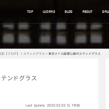
TOP
WORKS
BLOG
ABOUT
GAL
道日記【ブログ】
>
ステンドグラス
>
東京メトロ副都心線のステンドグラス
ステンドグラス
Last Update: 2020.02.02 日 7年前