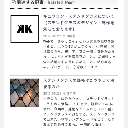
関連する記事 -
Related Post
キュウコン・ステンドグラスについて
【ステンドグラスのデザイン・制作を
承っております】
2017.05.27 土 9年前
Webで「きゅうこん」という言葉の意味を調
べると、以下の4つが出てくる。 ①球根：宿
根草のうち、根、茎、葉の一部に養分がたま
ってふくらんだ貯蔵器官のこと。 ②求婚：自
分と結婚するように求めること。結婚申込
み。プロポーズ。 ③球根：THE Y...
ステンドグラスの価格はどうやって決
まるのか
2017.05.25 木 9年前
一般の方には分かり辛い、ステンドグラスと
いうものの価格。 それを少し紐解いてみる。
なお、今回は、建物などに入れるパネル型の
ステンドグラスの話をする。ステンドグラス
で出来た小物やランプシェードなどは、とり
あえず対象外である。 一般的な価格...