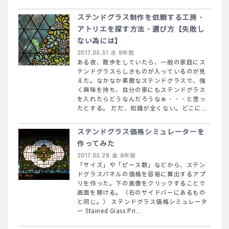
ステンドグラス制作を依頼する工房・
アトリエを探す方法・選び方【失敗し
ない為には】
2017.05.31 水 9年前
ある夜、散歩をしていたら、一般の家庭にス
テンドグラスらしきものが入っているのが見
えた。なかなか素敵なステンドグラスで、強
く興味を持ち、自分の家にもステンドグラス
を入れたらどうなんだろうなぁ・・・と思っ
たとする。 だだ、知識が全くない。どこに...
ステンドグラス価格シミュレーターを
作ってみた
2017.05.26 金 9年前
「サイズ」や「ピース数」などから、ステン
ドグラスパネルの価格を容易に算出するアプ
リを作った。下の画像をクリックすることで
画面を開ける。（右のサイドバーにあるもの
と同じ。） ステンドグラス価格シミュレータ
ー Stained Glass Pri...