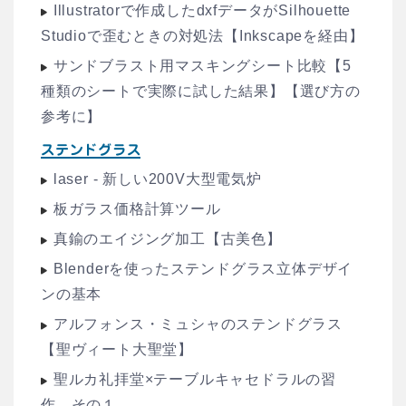
Illustratorで作成したdxfデータがSilhouette
Studioで歪むときの対処法【Inkscapeを経由】
サンドブラスト用マスキングシート比較【5
種類のシートで実際に試した結果】【選び方の
参考に】
ステンドグラス
laser - 新しい200V大型電気炉
板ガラス価格計算ツール
真鍮のエイジング加工【古美色】
Blenderを使ったステンドグラス立体デザイ
ンの基本
アルフォンス・ミュシャのステンドグラス
【聖ヴィート大聖堂】
聖ルカ礼拝堂×テーブルキャセドラルの習
作 その１