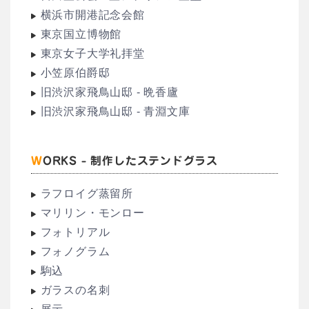
横浜市開港記念会館
東京国立博物館
東京女子大学礼拝堂
小笠原伯爵邸
旧渋沢家飛鳥山邸 - 晩香廬
旧渋沢家飛鳥山邸 - 青淵文庫
WORKS - 制作したステンドグラス
ラフロイグ蒸留所
マリリン・モンロー
フォトリアル
フォノグラム
駒込
ガラスの名刺