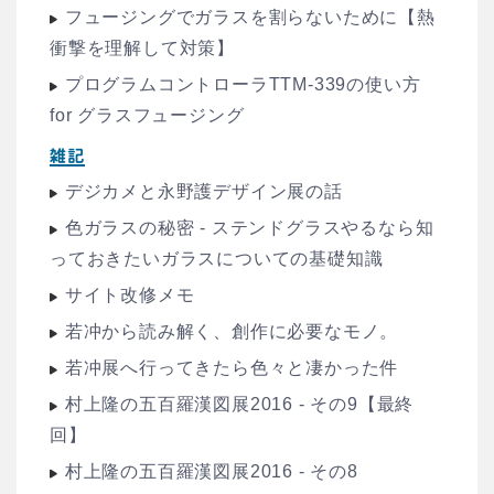
フュージングでガラスを割らないために【熱
衝撃を理解して対策】
プログラムコントローラTTM-339の使い方
for グラスフュージング
雑記
デジカメと永野護デザイン展の話
色ガラスの秘密 - ステンドグラスやるなら知
っておきたいガラスについての基礎知識
サイト改修メモ
若冲から読み解く、創作に必要なモノ。
若冲展へ行ってきたら色々と凄かった件
村上隆の五百羅漢図展2016 - その9【最終
回】
村上隆の五百羅漢図展2016 - その8